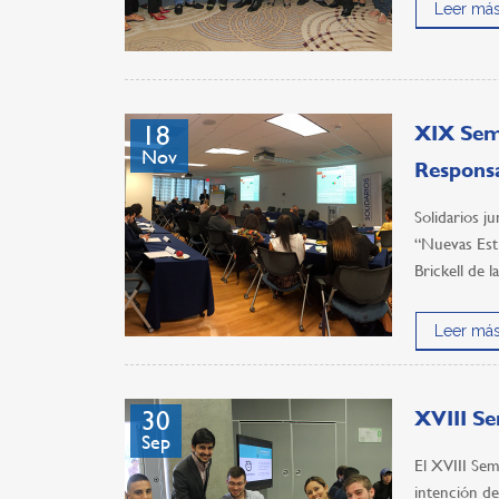
Leer más
18
XIX Semi
Nov
Respons
Solidarios j
“Nuevas Estr
Brickell de 
Leer más
30
XVIII Se
Sep
El XVIII Sem
intención de