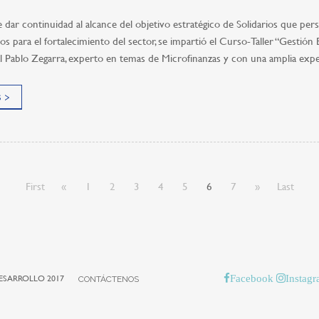
e dar continuidad al alcance del objetivo estratégico de Solidarios que pers
s para el fortalecimiento del sector, se impartió el Curso-Taller “Gestión
l Pablo Zegarra, experto en temas de Microfinanzas y con una amplia exper
 >
First
«
1
2
3
4
5
6
7
»
Last
Facebook
Instag
ESARROLLO 2017
CONTÁCTENOS