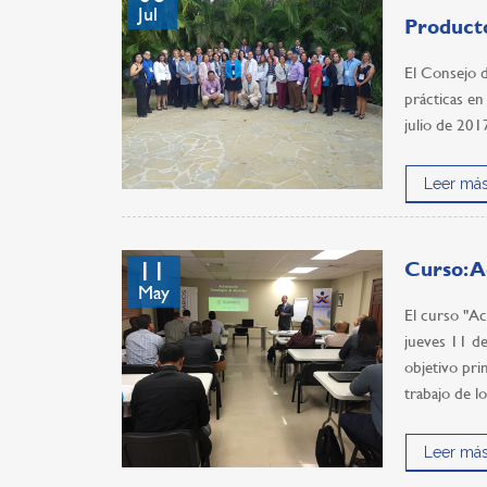
Jul
Product
El Consejo 
prácticas en
julio de 20
Leer más
11
Curso: A
May
El curso "Ac
jueves 11 de
objetivo pri
trabajo de l
Leer más