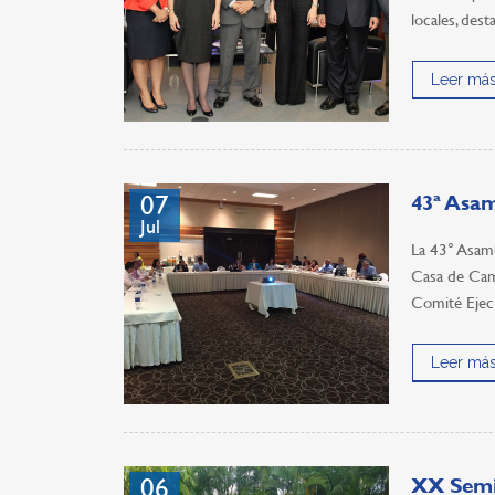
locales, des
Leer más
07
43ª Asam
Jul
La 43° Asamb
Casa de Cam
Comité Ejecu
Leer más
06
XX Semin