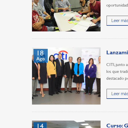
oportunidad 
Leer más
18
Lanzamie
Ago
CITI, junto 
los que trad
destacado p
Leer más
14
Curso: G