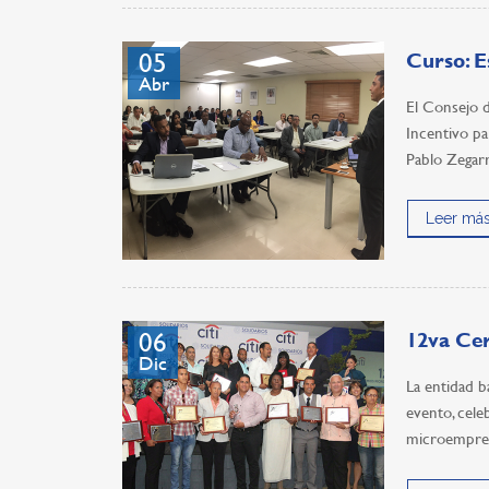
05
Curso: E
Abr
El Consejo 
Incentivo p
Pablo Zegarr
Leer más
06
12va Cer
Dic
La entidad b
evento, cele
microempres