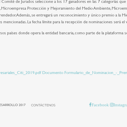
 Comité de Jurados seleccione a los 17 ganadores en las 7 categorías que 
, Microempresa Protección y Mejoramiento del Medio Ambiente, Microem
dedor. Además, se entregará un reconocimiento y único premio a la Micro
es mencionadas. La fecha límite para la recepción de nominaciones será el
rsos países donde opera la entidad bancaria, como parte de la plataforma 
ariales_Citi_2019.pdf
Documento Formulario_de_Nominacion_-_Premi
Facebook
Instag
ESARROLLO 2017
CONTÁCTENOS